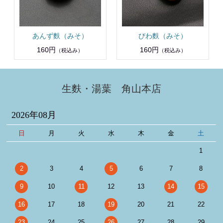
あんず麩（みそ）
びわ麩（みそ）
160円
160円
（税込み）
（税込み）
生麩・湯葉 角山本店
2026年08月
日
月
火
水
木
金
土
1
2
3
4
5
6
7
8
9
10
11
12
13
14
15
16
17
18
19
20
21
22
23
24
25
26
27
28
29