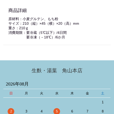
商品詳細
原材料：小麦グルテン、もち粉
サイズ：210（縦）×45（横）×20（高）mm
重さ：210ｇ
消費期限：要冷蔵（5℃以下）/4日間
要冷凍（－18℃）/6か月
生麩・湯葉 角山本店
2026年08月
日
月
火
水
木
金
土
1
2
3
4
5
6
7
8