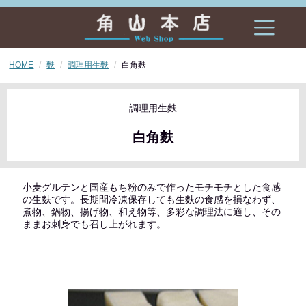
HOME
麩
調理用生麩
白角麩
調理用生麩
白角麩
小麦グルテンと国産もち粉のみで作ったモチモチとした食感
の生麩です。長期間冷凍保存しても生麩の食感を損なわず、
煮物、鍋物、揚げ物、和え物等、多彩な調理法に適し、その
ままお刺身でも召し上がれます。